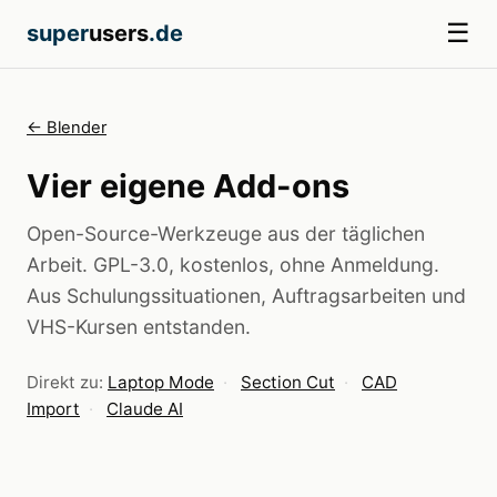
☰
super
users
.de
← Blender
Vier eigene Add-ons
Open-Source-Werkzeuge aus der täglichen
Arbeit. GPL-3.0, kostenlos, ohne Anmeldung.
Aus Schulungssituationen, Auftragsarbeiten und
VHS-Kursen entstanden.
Direkt zu:
Laptop Mode
·
Section Cut
·
CAD
Import
·
Claude AI